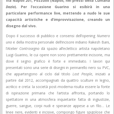
Via Napoli 201, Pozzuoli (Napoli, nei pressi della Cumana
Dazio
).
Per l’occasione Guarino si esibirà in una
particolare performance live, mettendo a nudo le sue
capacità artistiche e d’improvvisazione, creando un
disegno dal vivo.
Dopo il successo di pubblico e consensi dell’opening
Numero
uno
e della mostra personale dell’incisore indiano Rakesh Bani,
l’Atelier
Controsegno
dà spazio all’eclettico artista napoletano
Luigi Guarino, le cui opere non sono prettamente incisorie, ma
dove il segno grafico è forte e immediato. I lavori qui
presentati sono una serie di disegni in pennarello nero su PVC,
che appartengono al ciclo dal titolo
Lost People
, iniziati a
partire dal 2012, accompagnati da quattro sculture in legno,
acrilico e creta: la società post-moderna risulta essere la fonte
di ispirazione primaria che l’artista affronta, portando lo
spettatore in una atmosfera inquietante fatta di ingiustizie,
guerre, sangue, corpi nudi e speranze appese a un filo… Le
linee nere, evidenti e incisive, compongo figure spigolose che