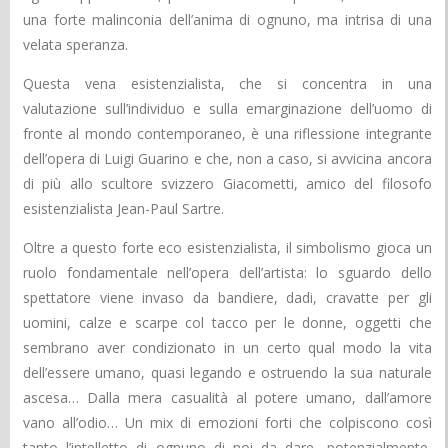
una forte malinconia dell’anima di ognuno, ma intrisa di una
velata speranza.
Questa vena esistenzialista, che si concentra in una
valutazione sull’individuo e sulla emarginazione dell’uomo di
fronte al mondo contemporaneo, è una riflessione integrante
dell’opera di Luigi Guarino e che, non a caso, si avvicina ancora
di più allo scultore svizzero Giacometti, amico del filosofo
esistenzialista Jean-Paul Sartre.
Oltre a questo forte eco esistenzialista, il simbolismo gioca un
ruolo fondamentale nell’opera dell’artista: lo sguardo dello
spettatore viene invaso da bandiere, dadi, cravatte per gli
uomini, calze e scarpe col tacco per le donne, oggetti che
sembrano aver condizionato in un certo qual modo la vita
dell’essere umano, quasi legando e ostruendo la sua naturale
ascesa… Dalla mera casualità al potere umano, dall’amore
vano all’odio… Un mix di emozioni forti che colpiscono così
tanto l’intelletto di ognuno di noi da dare, potenzialmente,