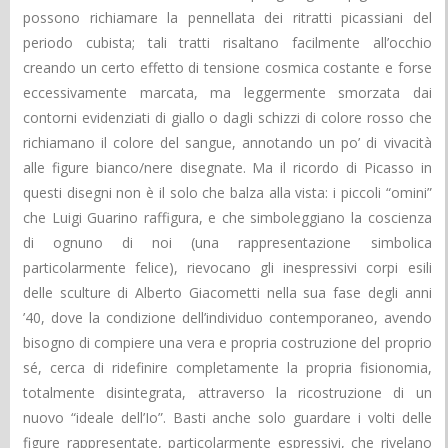
possono richiamare la pennellata dei ritratti picassiani del
periodo cubista; tali tratti risaltano facilmente all’occhio
creando un certo effetto di tensione cosmica costante e forse
eccessivamente marcata, ma leggermente smorzata dai
contorni evidenziati di giallo o dagli schizzi di colore rosso che
richiamano il colore del sangue, annotando un po’ di vivacità
alle figure bianco/nere disegnate. Ma il ricordo di Picasso in
questi disegni non è il solo che balza alla vista: i piccoli “omini”
che Luigi Guarino raffigura, e che simboleggiano la coscienza
di ognuno di noi (una rappresentazione simbolica
particolarmente felice), rievocano gli inespressivi corpi esili
delle sculture di Alberto Giacometti nella sua fase degli anni
’40, dove la condizione dell’individuo contemporaneo, avendo
bisogno di compiere una vera e propria costruzione del proprio
sé, cerca di ridefinire completamente la propria fisionomia,
totalmente disintegrata, attraverso la ricostruzione di un
nuovo “ideale dell’Io”. Basti anche solo guardare i volti delle
figure rappresentate, particolarmente espressivi, che rivelano