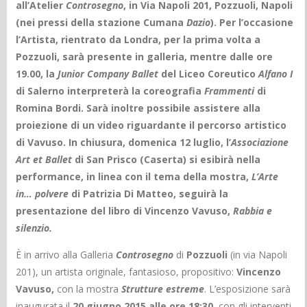
all’Atelier
Controsegno
, in Via Napoli 201, Pozzuoli, Napoli
(nei pressi della stazione Cumana
Dazio
). Per l’occasione
l’Artista, rientrato da Londra, per la prima volta a
Pozzuoli, sarà presente in galleria, mentre dalle ore
19.00, la
Junior Company Ballet
del Liceo Coreutico
Alfano I
di Salerno interpreterà la coreografia
Frammenti
di
Romina Bordi. Sarà inoltre possibile assistere alla
proiezione di un video riguardante il percorso artistico
di Vavuso.
In chiusura, domenica 12 luglio, l’
Associazione
Art et Ballet
di San Prisco (Caserta) si esibirà nella
performance, in linea con il tema della mostra,
L’Arte
in… polvere
di Patrizia Di Matteo, seguirà la
presentazione del libro di Vincenzo Vavuso,
Rabbia e
silenzio.
È in arrivo alla Galleria
Controsegno
di
Pozzuoli
(in via Napoli
201), un artista originale, fantasioso, propositivo:
Vincenzo
Vavuso,
con la mostra
Strutture estreme
. L’esposizione sarà
inaugurata il
20 giugno 2015 alle ore 18:30
, con gli interventi