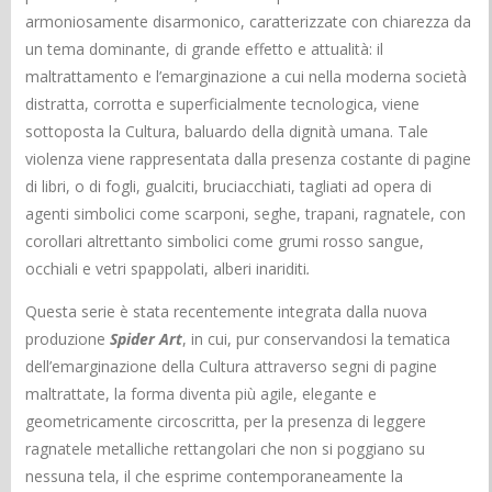
armoniosamente disarmonico, caratterizzate con chiarezza da
un tema dominante, di grande effetto e attualità: il
maltrattamento e l’emarginazione a cui nella moderna società
distratta, corrotta e superficialmente tecnologica, viene
sottoposta la Cultura, baluardo della dignità umana. Tale
violenza viene rappresentata dalla presenza costante di pagine
di libri, o di fogli, gualciti, bruciacchiati, tagliati ad opera di
agenti simbolici come scarponi, seghe, trapani, ragnatele, con
corollari altrettanto simbolici come grumi rosso sangue,
occhiali e vetri spappolati, alberi inariditi
.
Questa serie è stata recentemente integrata dalla nuova
produzione
Spider Art
, in cui, pur conservandosi la tematica
dell’emarginazione della Cultura attraverso segni di pagine
maltrattate, la forma diventa più agile, elegante e
geometricamente circoscritta, per la presenza di leggere
ragnatele metalliche rettangolari che non si poggiano su
nessuna tela, il che esprime contemporaneamente la