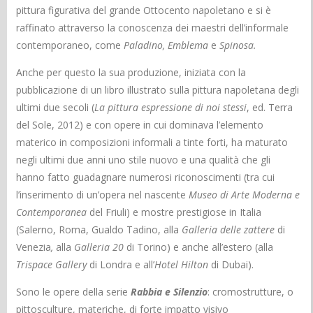
pittura figurativa del grande Ottocento napoletano e si è
raffinato attraverso la conoscenza dei maestri dell’informale
contemporaneo, come
Paladino, Emblema
e
Spinosa.
Anche per questo la sua produzione, iniziata con la
pubblicazione di un libro illustrato sulla pittura napoletana degli
ultimi due secoli (
La pittura espressione di noi stessi
, ed. Terra
del Sole, 2012) e con opere in cui dominava l’elemento
materico in composizioni informali a tinte forti, ha maturato
negli ultimi due anni uno stile nuovo e una qualità che gli
hanno fatto guadagnare numerosi riconoscimenti (tra cui
l’inserimento di un’opera nel nascente
Museo di Arte Moderna e
Contemporanea
del Friuli) e mostre prestigiose in Italia
(Salerno, Roma, Gualdo Tadino, alla
Galleria delle zattere
di
Venezia
,
alla
Galleria 20
di Torino) e anche all’estero (alla
Trispace Gallery
di Londra e all’
Hotel
Hilton
di Dubai).
Sono le opere della serie
Rabbia e Silenzio
: cromostrutture, o
pittosculture, materiche, di forte impatto visivo