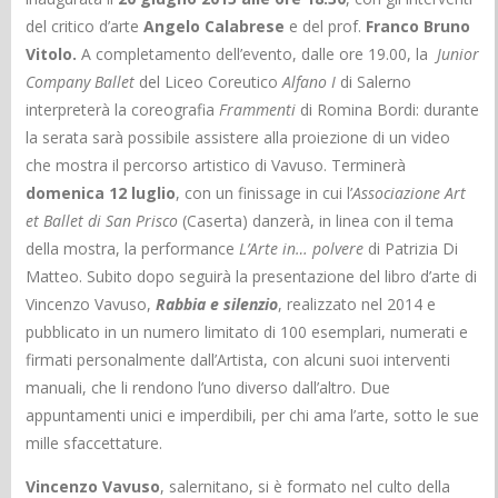
del critico d’arte
Angelo Calabrese
e del prof.
Franco Bruno
Vitolo.
A completamento dell’evento, dalle ore 19.00, la
Junior
Company Ballet
del Liceo Coreutico
Alfano I
di Salerno
interpreterà la coreografia
Frammenti
di Romina Bordi: durante
la serata sarà possibile assistere alla proiezione di un video
che mostra il percorso artistico di Vavuso. Terminerà
domenica 12 luglio
, con un finissage in cui l’
Associazione Art
et Ballet di San Prisco
(Caserta) danzerà, in linea con il tema
della mostra, la performance
L’Arte in… polvere
di Patrizia Di
Matteo. Subito dopo seguirà la presentazione del libro d’arte di
Vincenzo Vavuso,
Rabbia e silenzio
, realizzato nel 2014 e
pubblicato in un numero limitato di 100 esemplari, numerati e
firmati personalmente dall’Artista, con alcuni suoi interventi
manuali, che li rendono l’uno diverso dall’altro. Due
appuntamenti unici e imperdibili, per chi ama l’arte, sotto le sue
mille sfaccettature.
Vincenzo Vavuso
, salernitano, si è formato nel culto della