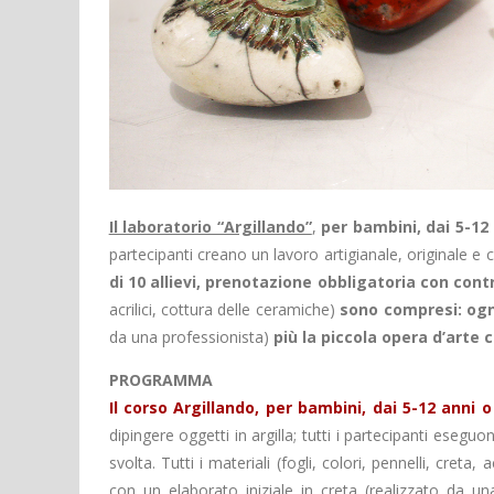
Il laboratorio “Argillando”
,
per bambini, dai 5-12
partecipanti creano un lavoro artigianale, originale e
di 10 allievi, prenotazione obbligatoria con contr
acrilici, cottura delle ceramiche)
sono compresi: ogni
da una professionista)
più la piccola opera d’arte 
PROGRAMMA
Il corso Argillando, per bambini, dai 5-12 anni 
dipingere oggetti in argilla; tutti i partecipanti eseg
svolta. Tutti i materiali (fogli, colori, pennelli, cret
con un elaborato iniziale in creta (realizzato da un