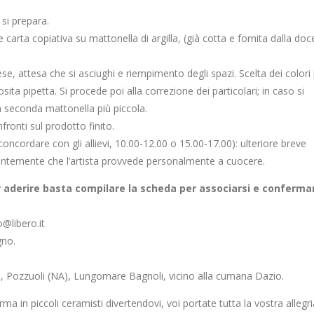
si prepara.
 carta copiativa su mattonella di argilla, (già cotta e fornita dalla doc
e, attesa che si asciughi e riempimento degli spazi. Scelta dei colori
posita pipetta. Si procede poi alla correzione dei particolari; in caso si
na seconda mattonella più piccola.
ronti sul prodotto finito.
concordare con gli allievi, 10.00-12.00 o 15.00-17.00): ulteriore breve
edentemente che l’artista provvede personalmente a cuocere.
r aderire basta compilare la scheda per associarsi e confermar
@libero.it
gno.
tra, Pozzuoli (NA), Lungomare Bagnoli, vicino alla cumana Dazio.
rma in piccoli ceramisti divertendovi, voi portate tutta la vostra allegri