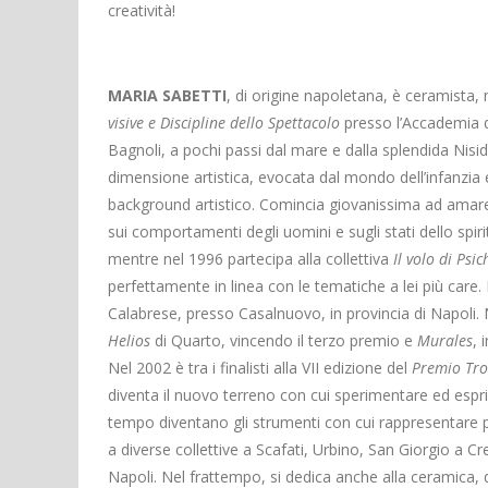
creatività!
MARIA SABETTI
, di origine napoletana, è ceramista, m
visive e Discipline dello Spettacolo
presso l’Accademia di
Bagnoli, a pochi passi dal mare e dalla splendida Nis
dimensione artistica, evocata dal mondo dell’infanzia e 
background artistico. Comincia giovanissima ad amare l’a
sui comportamenti degli uomini e sugli stati dello spir
mentre nel 1996 partecipa alla collettiva
Il volo di Psic
perfettamente in linea con le tematiche a lei più care
Calabrese, presso Casalnuovo, in provincia di Napoli. N
Helios
di Quarto, vincendo il terzo premio e
Murales
, 
Nel 2002 è tra i finalisti alla VII edizione del
Premio Tro
diventa il nuovo terreno con cui sperimentare ed esprim
tempo diventano gli strumenti con cui rappresentare p
a diverse collettive a Scafati, Urbino, San Giorgio a C
Napoli. Nel frattempo, si dedica anche alla ceramica,