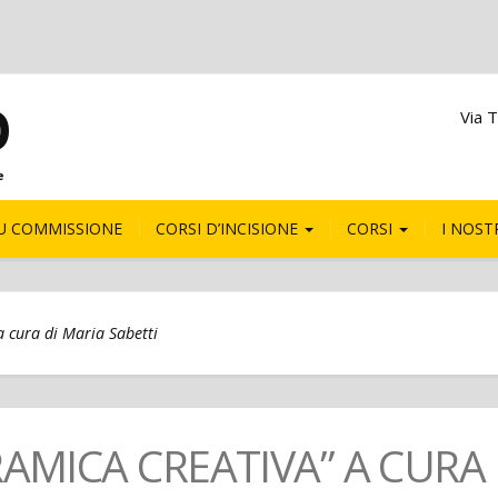
O
Via T
e
U COMMISSIONE
CORSI D’INCISIONE
CORSI
I NOSTR
a cura di Maria Sabetti
AMICA CREATIVA” A CURA 