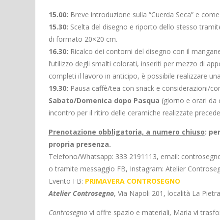
15.00:
Breve introduzione sulla “Cuerda Seca” e come 
15.30:
Scelta del disegno e riporto dello stesso tramite
di formato 20×20 cm.
16.30:
Ricalco dei contorni del disegno con il manganes
l’utilizzo degli smalti colorati, inseriti per mezzo di ap
completi il lavoro in anticipo, è possibile realizzare u
19.30:
Pausa caffè/tea con snack e considerazioni/conf
Sabato/Domenica dopo Pasqua
(giorno e orari da 
incontro per il ritiro delle ceramiche realizzate prec
Prenotazione obbligatoria, a numero chiuso
: pe
propria presenza.
Telefono/Whatsapp: 333 2191113, email: controsegno
o tramite messaggio FB, Instagram: Atelier Controse
Evento FB:
PRIMAVERA CONTROSEGNO
Atelier Controsegno
, Via Napoli 201, località La Pie
Controsegno
vi offre spazio e materiali, Maria vi trasfo