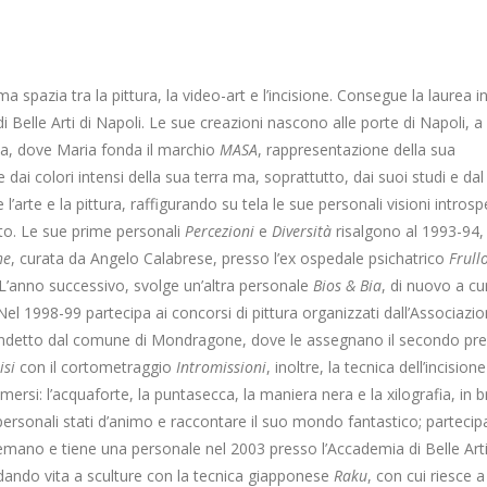
a spazia tra la pittura, la video-art e l’incisione. Consegue la laurea i
 Belle Arti di Napoli. Le sue creazioni nascono alle porte di Napoli, a
ida, dove Maria fonda il marchio
MASA
, rappresentazione della sua
dai colori intensi della sua terra ma, soprattutto, dai suoi studi e dal
rte e la pittura, raffigurando su tela le sue personali visioni introspe
ito. Le sue prime personali
Percezioni
e
Diversità
risalgono al 1993-94,
he
, curata da Angelo Calabrese, presso l’ex ospedale psichatrico
Frull
. L’anno successivo, svolge un’altra personale
Bios & Bia
, di nuovo a cu
el 1998-99 partecipa ai concorsi di pittura organizzati dall’Associazi
indetto dal comune di Mondragone, dove le assegnano il secondo pr
isi
con il cortometraggio
Intromissioni
, inoltre, la tecnica dell’incisione
ersi: l’acquaforte, la puntasecca, la maniera nera e la xilografia, in 
ersonali stati d’animo e raccontare il suo mondo fantastico; partecip
remano e tiene una personale nel 2003 presso l’Accademia di Belle Arti
 dando vita a sculture con la tecnica giapponese
Raku
, con cui riesce a