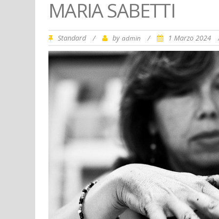
MARIA SABETTI
Standard
/
by
/
1 Marzo 2024
admin