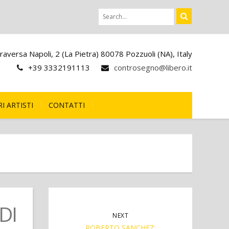
raversa Napoli, 2 (La Pietra) 80078 Pozzuoli (NA), Italy
+39 3332191113
controsegno@libero.it
I ARTISTI
CONTATTI
DI
NEXT
ROBERTO SANCHEZ: