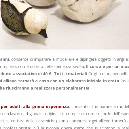
 anni
, consente di imparare a modellare e dipingere oggetti in argilla; 
 completo, come ricordo dell’esperienza svolta.
Il corso è per un m
ibuto associativo di 40 €. Tutti i materiali
(fogli, colori, pennelli,
 allievo tornerà a casa con un elaborato iniziale in creta
(rea
che riusciranno a realizzare personalmente!
o per adulti alla prima esperienza
, consente di imparare a model
uono un lavoro artigianale, originale e completo, come ricordo dell’espe
a, acrilici, cottura delle ceramiche) sono compresi: ogni allievo tornerà
a professionista) più la piccola opera d’arte che riusciranno a real