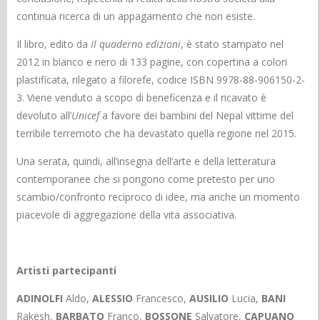
continua ricerca di un appagamento che non esiste.
Il libro, edito da
Il quaderno edizioni
, è stato stampato nel
2012 in bianco e nero di 133 pagine, con copertina a colori
plastificata, rilegato a filorefe, codice ISBN 9978-88-906150-2-
3. Viene venduto a scopo di beneficenza e il ricavato è
devoluto all’
Unicef
a favore dei bambini del Nepal vittime del
terribile terremoto che ha devastato quella regione nel 2015.
Una serata, quindi, all’insegna dell’arte e della letteratura
contemporanee che si pongono come pretesto per uno
scambio/confronto reciproco di idee, ma anche un momento
piacevole di aggregazione della vita associativa.
Artisti partecipanti
ADINOLFI
Aldo,
ALESSIO
Francesco,
AUSILIO
Lucia,
BANI
Rakesh,
BARBATO
Franco,
BOSSONE
Salvatore,
CAPUANO