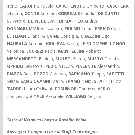
Irene,
CAROPPO
Nicola,
CAROTENUTO
Umberto,
CASCHERA
Martina,
CONTE
Antonio,
CORREALE
Claudio,
DE CURTIS
Salvatore,
DE VILDE
Evan,
DI MATTEO
Andrea,
DONNARUMMA
Alessandra,
ERBINO
Tonia,
ERRICO
Carlo,
ESTEBAN
Liliana,
GIOVINE
Consiglia,
GRAZZINI
Ugo,
HAUPALA
Antonio,
KRALEVA
Kalina,
LE FILOMENE
,
LONGO
Veronica,
LUCREZI
Paola,
MANTELLINI
Roberto,
MERCANDETTI
Fabiola,
MOLETI
Enrico,
MUSTO
Donato,
OPPIDO
Salvatore,
PEDICINI
Aulo,
PIACENTE
Alessandro,
PIAZZA
Susi,
POZZO
Gustavo,
RAPICANO
Peppe,
SABETTI
Maria,
SANGIOVANNI
Mario,
SPANÒ
Nello,
STATTI
Lucio,
TADDEI
Laura Chilivani,
TOSHINORI
Tanuma,
VERIO
Francesco,
VITALE
Pasquale,
WILLIAMS
Sergio.
Testo di Veronica Longo e Rosalba Volpe
Rassegna Stampa a cura di Staff Controsegno