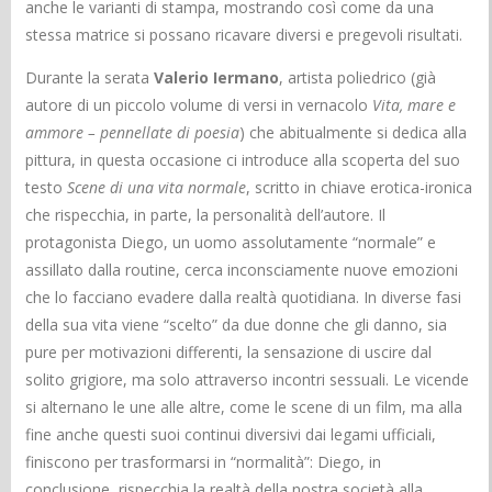
anche le varianti di stampa, mostrando così come da una
stessa matrice si possano ricavare diversi e pregevoli risultati.
Durante la serata
Valerio Iermano
, artista poliedrico (già
autore di un piccolo volume di versi in vernacolo
Vita, mare e
ammore – pennellate di poesia
) che abitualmente si dedica alla
pittura, in questa occasione ci introduce alla scoperta del suo
testo
Scene di una vita normale
, scritto in chiave erotica-ironica
che rispecchia, in parte, la personalità dell’autore. Il
protagonista Diego, un uomo assolutamente “normale” e
assillato dalla routine, cerca inconsciamente nuove emozioni
che lo facciano evadere dalla realtà quotidiana. In diverse fasi
della sua vita viene “scelto” da due donne che gli danno, sia
pure per motivazioni differenti, la sensazione di uscire dal
solito grigiore, ma solo attraverso incontri sessuali. Le vicende
si alternano le une alle altre, come le scene di un film, ma alla
fine anche questi suoi continui diversivi dai legami ufficiali,
finiscono per trasformarsi in “normalità”: Diego, in
conclusione, rispecchia la realtà della nostra società alla