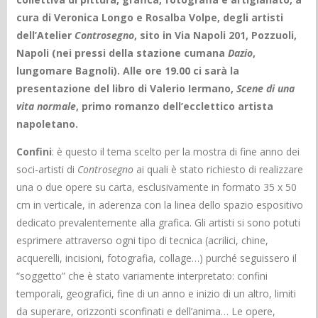
cura di Veronica Longo e Rosalba Volpe, degli artisti
dell’Atelier
Controsegno
, sito in Via Napoli 201, Pozzuoli,
Napoli (nei pressi della stazione cumana
Dazio
,
lungomare Bagnoli).
Alle ore 19.00 ci sarà la
presentazione del libro di Valerio Iermano,
Scene di una
vita normale
, primo romanzo dell’ecclettico artista
napoletano.
Confini
: è questo il tema scelto per la mostra di fine anno dei
soci-artisti di
Controsegno
ai quali è stato richiesto di realizzare
una o due opere su carta, esclusivamente in formato 35 x 50
cm in verticale, in aderenza con la linea dello spazio espositivo
dedicato prevalentemente alla grafica. Gli artisti si sono potuti
esprimere attraverso ogni tipo di tecnica (acrilici, chine,
acquerelli, incisioni, fotografia, collage…) purché seguissero il
“soggetto” che è stato variamente interpretato: confini
temporali, geografici, fine di un anno e inizio di un altro, limiti
da superare, orizzonti sconfinati e dell’anima… Le opere,